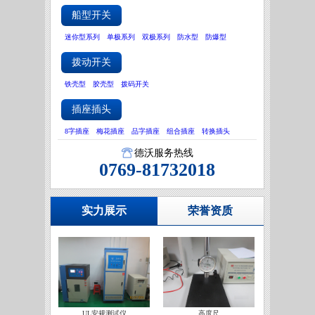
船型开关
迷你型系列
单极系列
双极系列
防水型
防爆型
拨动开关
铁壳型
胶壳型
拨码开关
插座插头
8字插座
梅花插座
品字插座
组合插座
转换插头
德沃服务热线
0769-81732018
实力展示
荣誉资质
UL安规测试仪
高度尺
IATF16