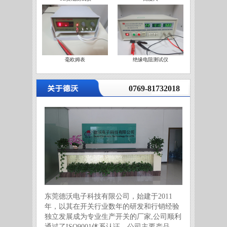
毫欧姆表
绝缘电阻测试仪
营
0769-81732018
东莞德沃电子科技有限公司，始建于2011
年，以其在开关行业数年的研发和行销经验
独立发展成为专业生产开关的厂家,公司顺利
通过了ISO9001体系认证。公司主要产品