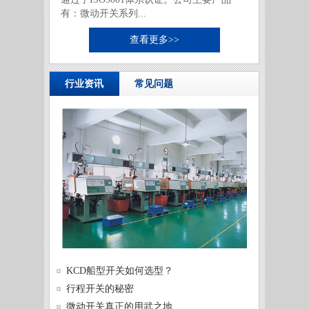
有：微动开关系列...
查看更多>>
行业资讯
常见问题
供需两
KCD船型开关如何选型？
发展
微动开
行程开关的秘密
微动开
微动开关真正的用武之地