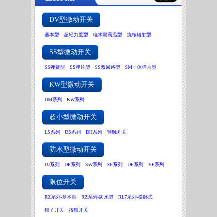
DV型微动开关
基本型
超轻力度型
电木耐高温型
抗核辐射型
SS型微动开关
SS弹簧型
SS弹片型
SS双回路型
SM一体弹片型
KW型微动开关
DM系列
KW系列
超小型微动开关
LS系列
DS系列
DH系列
轻触开关
防水型微动开关
DJ系列
DP系列
SW系列
SF系列
DF系列
VF系列
限位开关
RZ系列-基本型
RZ系列-防水型
RL7系列-横卧式
钮子开关
按钮开关