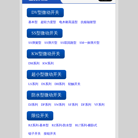
DV型微动开关
基本型
超轻力度型
电木耐高温型
抗核辐射型
SS型微动开关
SS弹簧型
SS弹片型
SS双回路型
SM一体弹片型
KW型微动开关
DM系列
KW系列
超小型微动开关
LS系列
DS系列
DH系列
轻触开关
防水型微动开关
DJ系列
DP系列
SW系列
SF系列
DF系列
VF系列
限位开关
RZ系列-基本型
RZ系列-防水型
RL7系列-横卧式
钮子开关
按钮开关