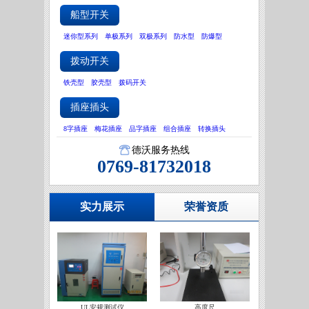
船型开关
迷你型系列
单极系列
双极系列
防水型
防爆型
拨动开关
铁壳型
胶壳型
拨码开关
插座插头
8字插座
梅花插座
品字插座
组合插座
转换插头
德沃服务热线
0769-81732018
实力展示
荣誉资质
UL安规测试仪
高度尺
IATF16