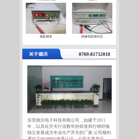
毫欧姆表
绝缘电阻测试仪
营
0769-81732018
东莞德沃电子科技有限公司，始建于2011
年，以其在开关行业数年的研发和行销经验
独立发展成为专业生产开关的厂家,公司顺利
通过了ISO9001体系认证。公司主要产品