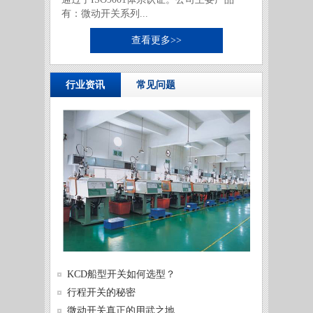
有：微动开关系列...
查看更多>>
行业资讯
常见问题
供需两
KCD船型开关如何选型？
发展
微动开
行程开关的秘密
微动开
微动开关真正的用武之地