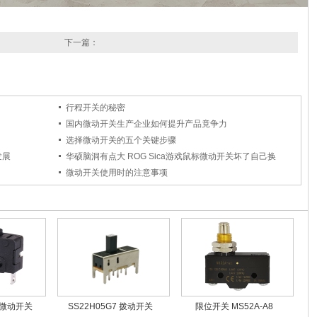
下一篇：
行程开关的秘密
国内微动开关生产企业如何提升产品竟争力
选择微动开关的五个关键步骤
发展
华硕脑洞有点大 ROG Sica游戏鼠标微动开关坏了自己换
微动开关使用时的注意事项
00微动开关
SS22H05G7 拨动开关
限位开关 MS52A-A8