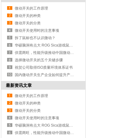
微动开关的工作原理
微动开关的种类
微动开关的分类
微动开关使用时的注意事项
拆了鼠标也不认识微动？
华硕脑洞有点大 ROG Sica游戏鼠标微动开关
供需两旺，性能升级推动中国微动开关产业发
选择微动开关的五个关键步骤
祝贺公司取得ISO质量环境体系证书
国内微动开关生产企业如何提升产品竟争力
最新资讯文章
微动开关的工作原理
微动开关的种类
微动开关的分类
微动开关使用时的注意事项
华硕脑洞有点大 ROG Sica游戏鼠标微动开关
供需两旺，性能升级推动中国微动开关产业发