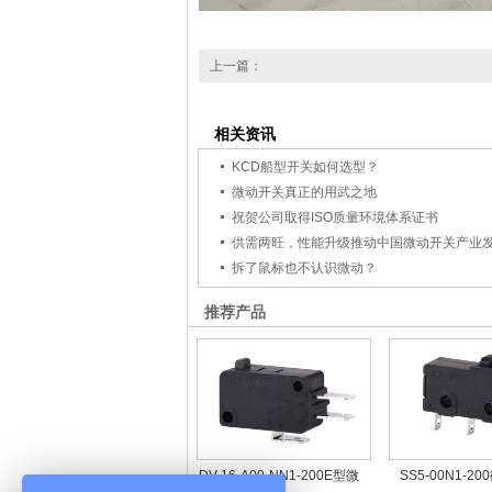
上一篇：
相关资讯
KCD船型开关如何选型？
微动开关真正的用武之地
祝贺公司取得ISO质量环境体系证书
供需两旺，性能升级推动中国微动开关产业
拆了鼠标也不认识微动？
推荐产品
DV-16-A00-NN1-200E型微
SS5-00N1-2