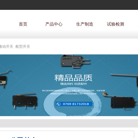
首页
产品中心
生产制造
试验检测
微动开关
船型开关