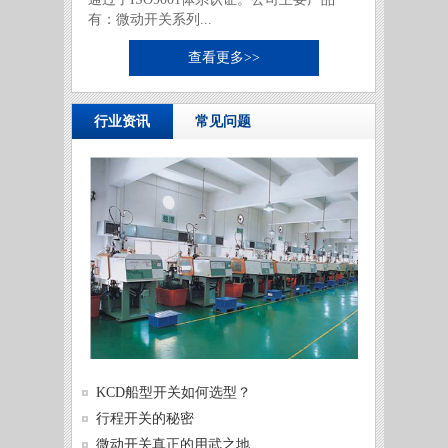
有：微动开关系列...
查看更多>>
行业资讯
常见问题
供需两
KCD船型开关如何选型？
发展
微动开
行程开关的秘密
微动开
微动开关真正的用武之地