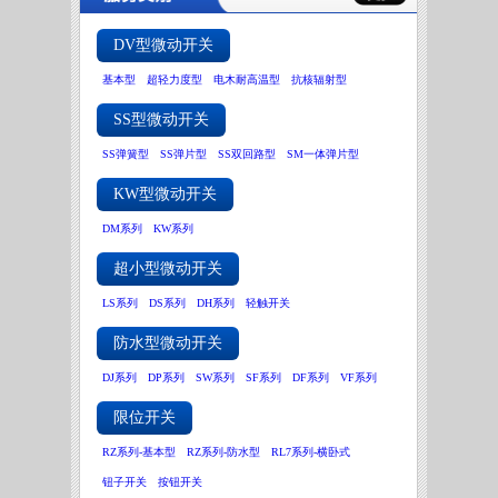
DV型微动开关
基本型
超轻力度型
电木耐高温型
抗核辐射型
SS型微动开关
SS弹簧型
SS弹片型
SS双回路型
SM一体弹片型
KW型微动开关
DM系列
KW系列
超小型微动开关
LS系列
DS系列
DH系列
轻触开关
防水型微动开关
DJ系列
DP系列
SW系列
SF系列
DF系列
VF系列
限位开关
RZ系列-基本型
RZ系列-防水型
RL7系列-横卧式
钮子开关
按钮开关