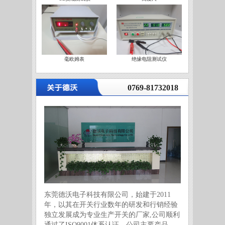
毫欧姆表
绝缘电阻测试仪
营
0769-81732018
东莞德沃电子科技有限公司，始建于2011
年，以其在开关行业数年的研发和行销经验
独立发展成为专业生产开关的厂家,公司顺利
通过了ISO9001体系认证。公司主要产品