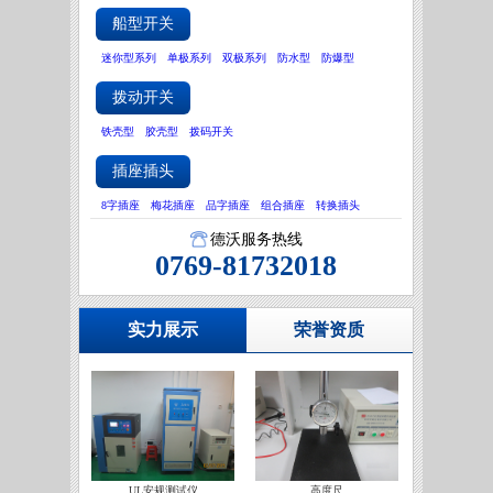
船型开关
迷你型系列
单极系列
双极系列
防水型
防爆型
拨动开关
铁壳型
胶壳型
拨码开关
插座插头
8字插座
梅花插座
品字插座
组合插座
转换插头
德沃服务热线
0769-81732018
实力展示
荣誉资质
UL安规测试仪
高度尺
IATF16