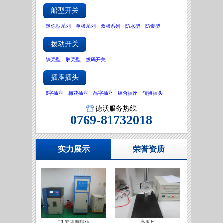
船型开关
迷你型系列
单极系列
双极系列
防水型
防爆型
拨动开关
铁壳型
胶壳型
拨码开关
插座插头
8字插座
梅花插座
品字插座
组合插座
转换插头
德沃服务热线
0769-81732018
实力展示
荣誉资质
UL安规测试仪
高度尺
IATF16