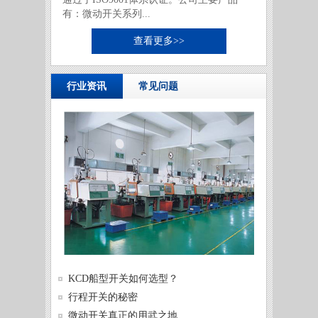
有：微动开关系列...
查看更多>>
行业资讯
常见问题
供需两
KCD船型开关如何选型？
发展
微动开
行程开关的秘密
微动开
微动开关真正的用武之地