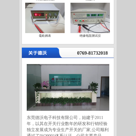
毫欧姆表
绝缘电阻测试仪
营
0769-81732018
东莞德沃电子科技有限公司，始建于2011
年，以其在开关行业数年的研发和行销经验
独立发展成为专业生产开关的厂家,公司顺利
通过了ISO9001体系认证。公司主要产品