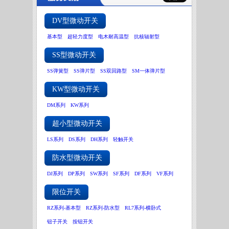
DV型微动开关
基本型
超轻力度型
电木耐高温型
抗核辐射型
SS型微动开关
SS弹簧型
SS弹片型
SS双回路型
SM一体弹片型
KW型微动开关
DM系列
KW系列
超小型微动开关
LS系列
DS系列
DH系列
轻触开关
防水型微动开关
DJ系列
DP系列
SW系列
SF系列
DF系列
VF系列
限位开关
RZ系列-基本型
RZ系列-防水型
RL7系列-横卧式
钮子开关
按钮开关